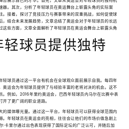
舞台展示自己的才华。首先，文章从奥运会对年轻球员的独特机
速器。其次，分析了年轻球员在奥运舞台上崭露头角的实际案
注。接着，探讨了竞技压力与赛事带来的双重挑战，如何促使球
后，结合未来发展趋势，文章总结了奥运会对于年轻球员的长远
过这些方面，文章全面解析了年轻球员在奥运会舞台上崭露头角
年轻球员提供独特
年轻球员通过这一平台有机会在全球观众面前展示自我。每四年
，奥运会为年轻球员提供了与经验丰富的老将对决的机会。这不
。例如，2016年里约奥运会，巴西年轻球员内马尔在比赛中表
打开了更广阔的职业道路。
大的媒体曝光量。通过这一平台，年轻球员可以获得全球范围内
源。年轻球员在奥运会的亮相，往往会让他们的市场价值急剧上
梅尔·卡里尔通过出色表现获得了国际足坛的广泛认可，并随后加