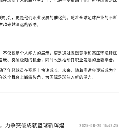
现在球员个人的职业生涯上，也进一步推动了他们所在国家足球
的机会，更是他们职业发展的催化剂。随着全球足球产业的不断
生越来越深远的影响。
，不仅仅是个人能力的展示，更是通过激烈竞争和高压环境锤炼
自我、突破极限的机会，同时也是推动其职业发展的重要平台。
动了年轻球员在赛场上快速成长。未来，随着奥运会逐渐成为全
在这个舞台上崭露头角，为国际足球注入新的活力。
，力争突破成就篮球新辉煌
2025-06-20 15:42:25