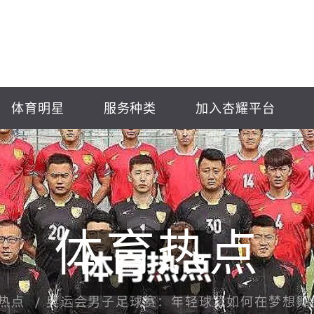
体育明星
服务种类
加入杏耀平台
体育热点
热点
奥运会男子足球赛：年轻球员如何在梦想舞