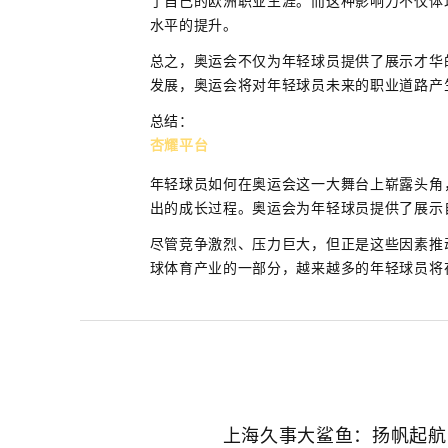
了自己的欧洲职业生涯。而这种影响力不仅体
水平的提升。
总之，奥运会不仅为年轻球员提供了展示才华
发展，奥运会将对年轻球员未来的职业道路产
总结：
杏耀平台
年轻球员如何在奥运会这一大舞台上崭露头角
出的成长过程。奥运会为年轻球员提供了展示
尽管竞争激烈、压力巨大，但正是这些因素推
球体育产业的一部分，越来越多的年轻球员将
上海久事大鲨鱼：扬帆起航