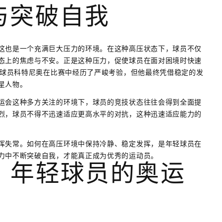
与突破自我
这也是一个充满巨大压力的环境。在这种高压状态下，球员不仅
态上的焦虑与不安。正是这种压力，促使球员在面对困境时快速
轻球员科特尼奥在比赛中经历了严峻考验，但他最终凭借稳定的发
星人物。
运会这种多方关注的环境下，球员的竞技状态往往会得到全面提
烈，球员不得不迅速适应更高水平的对抗，这种迅速适应能力的
挥失常。如何在高压环境中保持冷静、稳定发挥，是年轻球员在
力中不断突破自我，才能真正成为优秀的运动员。
：年轻球员的奥运