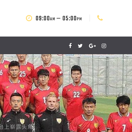
09:00
— 05:00
AM
PM
台上崭露头角