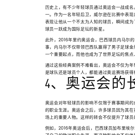
历史上，有不少年轻球员通过奥运会一战成名。
一。作为一名年轻后卫，威尔逊在比赛中表现
表现让他从一个不太为人知的球员，瞬间成为
球员一跃成为国际足坛的新星。
此外，2016年里约奥运会，巴西球员内马尔
事，内马尔不仅带领巴西队赢得了男子足球金
一个重要起点，而他也成为了世界足坛的焦点
通过这些经典案例不难看出，奥运会不仅为年
是球队还是球员个人，都能通过奥运赛场获得
4、奥运会的
奥运会对年轻球员的影响不仅限于赛事期间的
的职业生涯。奥运会之后，许多球员因为其在
场上的重要人物。这样的转会不仅提升了球员
例如，2016年奥运会后，巴西球员加布里埃