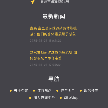
泉州市求凑坝94号
最新新闻
泰森·富里谈足球运动员体能挑
战：他们的身体素质超乎想象
2025-08-28 16:43:44
欧冠决战前夕球员伤病危机 如
何影响冠军争夺走势
2025-08-26 12:25:32
导航
关于杏耀
体育热点
体育明星
服务种类
加入杏耀平台
SiteMap