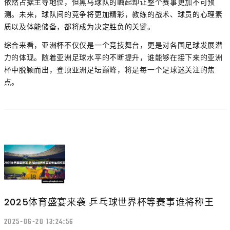
依然占据主导地位，但黑马球队的崛起却让整个赛事更加不可预
测。未来，球队间的竞争将更加精彩，教练的战术、球员的心理素
质以及体能储备，都将成为决定胜负的关键。
综合来看，亚洲杯不仅仅是一个竞技舞台，更是对各国足球发展潜
力的体现。随着亚洲足球水平的不断提升，谁能够在接下来的亚洲
杯中脱颖而出，登顶亚洲足坛巅峰，将是每一个足球迷关注的焦
点。
2025体育盛宴来袭 乒乓球世界杯等赛事谁将称王
2025-06-20 13:24:56