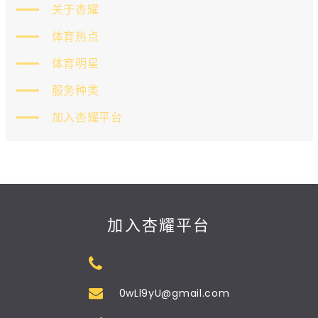
关于杏耀
体育热点
体育明星
服务种类
加入杏耀平台
加入杏耀平台
0wLl9yU@gmail.com