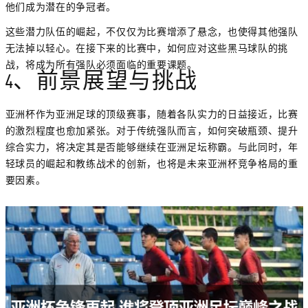
他们成为潜在的争冠者。
这些潜力队伍的崛起，不仅仅为比赛增添了悬念，也使得其他强队
无法掉以轻心。在接下来的比赛中，如何应对这些黑马球队的挑
战，将成为所有强队必须面临的重要课题。
4、前景展望与挑战
亚洲杯作为亚洲足球的顶级赛事，随着各队实力的日益接近，比赛
的激烈程度也愈加紧张。对于传统强队而言，如何突破瓶颈、提升
综合实力，将决定其是否能够继续在亚洲足坛称霸。与此同时，年
轻球员的崛起和教练战术的创新，也将是未来亚洲杯竞争格局的重
要因素。