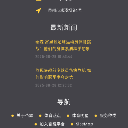
泉州市求凑坝94号
最新新闻
泰森·富里谈足球运动员体能挑
战：他们的身体素质超乎想象
2025-08-28 16:43:44
欧冠决战前夕球员伤病危机 如
何影响冠军争夺走势
2025-08-26 12:25:32
导航
关于杏耀
体育热点
体育明星
服务种类
加入杏耀平台
SiteMap