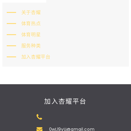
关于杏耀
体育热点
体育明星
服务种类
加入杏耀平台
加入杏耀平台
0wLl9yU@gmail.com