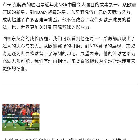
卢卡·东契奇的崛起是近年来NBA中最令人瞩目的故事之一。从欧洲
篮球的新星，到NBA的超级球星，东契奇凭借自己的天赋与努力，
成功超越了许多困难与挑战。他不仅改变了我们对欧洲球员的看
法，也让世界更加关注到国际篮球的影响力。
回顾东契奇的成长历程，我们可以看到他在每一个阶段都展现出了
过人的决心与努力。从欧洲赛场的打磨，到NBA赛场的展现，东契
奇无疑为世界篮球留下了深刻的印记。展望未来，他的篮球之路仍
充满无限可能，我们有理由相信，东契奇将继续为全球篮球迷带来
更多的惊喜。