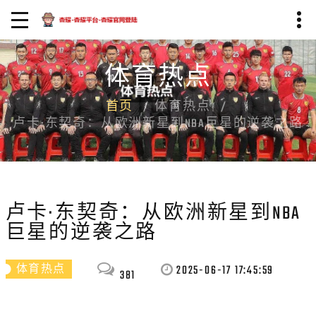
体育热点
首页
体育热点
卢卡·东契奇：从欧洲新星到NBA巨星的逆袭之路
卢卡·东契奇：从欧洲新星到NBA
巨星的逆袭之路
2025-06-17 17:45:59
体育热点
381