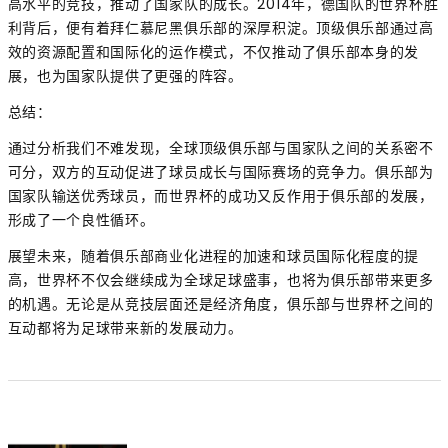
高水平的竞技，推动了国家队的成长。2014年，德国队的世界杯胜
利背后，便有着拜仁慕尼黑俱乐部的深厚积淀。顶级俱乐部通过高
效的资源配置和国际化的运作模式，不仅推动了俱乐部本身的发
展，也为国家队提供了更强的阵容。
总结：
通过分析我们不难发现，全球顶级俱乐部与国家队之间的关系密不
可分，双方的互动促进了球员成长与国际赛场的竞争力。俱乐部为
国家队输送优秀球员，而世界杯的成功又反作用于俱乐部的发展，
形成了一个良性循环。
展望未来，随着俱乐部商业化进程的加速和球员国际化程度的提
高，世界杯不仅会继续成为全球足球盛事，也将为俱乐部带来更多
的机遇。无论是从竞技层面还是经济角度，俱乐部与世界杯之间的
互动都将为足球带来新的发展动力。