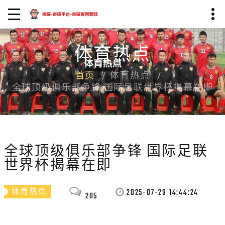
体育热点
首页
体育热点
全球顶级俱乐部争锋 国际足联世界杯揭幕在即
全球顶级俱乐部争锋 国际足联
世界杯揭幕在即
2025-07-29 14:44:24
体育热点
205