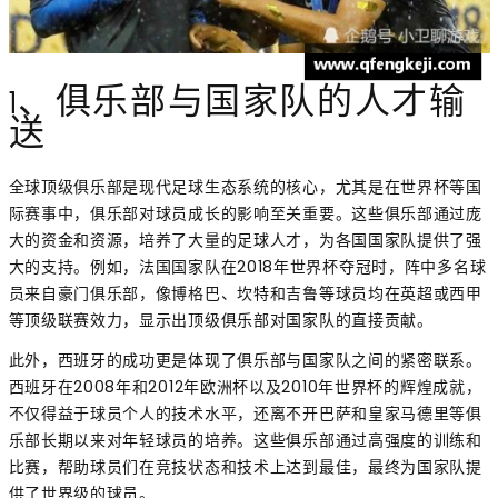
1、俱乐部与国家队的人才输
送
全球顶级俱乐部是现代足球生态系统的核心，尤其是在世界杯等国
际赛事中，俱乐部对球员成长的影响至关重要。这些俱乐部通过庞
大的资金和资源，培养了大量的足球人才，为各国国家队提供了强
大的支持。例如，法国国家队在2018年世界杯夺冠时，阵中多名球
员来自豪门俱乐部，像博格巴、坎特和吉鲁等球员均在英超或西甲
等顶级联赛效力，显示出顶级俱乐部对国家队的直接贡献。
此外，西班牙的成功更是体现了俱乐部与国家队之间的紧密联系。
西班牙在2008年和2012年欧洲杯以及2010年世界杯的辉煌成就，
不仅得益于球员个人的技术水平，还离不开巴萨和皇家马德里等俱
乐部长期以来对年轻球员的培养。这些俱乐部通过高强度的训练和
比赛，帮助球员们在竞技状态和技术上达到最佳，最终为国家队提
供了世界级的球员。