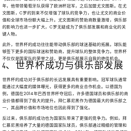
年，他带领葡萄牙队获得了欧洲杯冠军，之后加盟尤文图斯。在尤
文图斯，C罗的到来不仅增强了球队的竞争力，也让尤文的商业价
值和全球市场份额大幅上升。尤文图斯的赞助商数量激增，俱乐部
的影响力也进一步扩大，C罗无疑成为了俱乐部发展和商业化的关
键人物。
此外，世界杯的成功往往能带动俱乐部的球迷基础的拓展。球队能
够签下更多的国际球迷和赞助商，提升球队的整体竞争力。世界杯
不仅仅是国家队的荣誉之战，更是俱乐部展示自我的绝佳机会。
4、世界杯成功与俱乐部发展
世界杯的成功对于俱乐部的长远发展具有重要影响。冠军球队通常
能通过大幅度的媒体曝光，获得更多的商业合作机会。以德国为
例，德国在2014年巴西世界杯夺冠后，许多德国球员和俱乐部的商
业价值都得到了极大的提升。拜仁慕尼黑作为德国最大的俱乐部之
一，其品牌价值和市场地位也因此得到了强化。
反过来，俱乐部的成功也为国家队带来了更强的竞争力。例如，拜
仁慕尼黑培养了大量的德国国家队球员，俱乐部通过精细的管理和