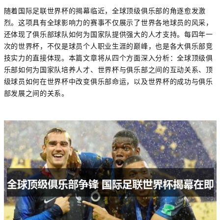
随着国际足联世界杯的揭幕临近，全球顶级俱乐部的角逐愈发激
烈。这项具有全球影响力的赛事不仅展示了世界各地球员的风采，
还体现了俱乐部球队如何为国家队提供强大的人才支持。每四年一
次的世界杯，不仅是球员个人职业生涯的巅峰，也是各大俱乐部竞
技实力的直接体现。本篇文章将从四个方面深入分析：全球顶级俱
乐部如何为国家队培养人才、世界杯与俱乐部之间的互动关系、顶
级球员如何在世界杯中改变俱乐部命运，以及世界杯的成功与俱乐
部发展之间的关系。