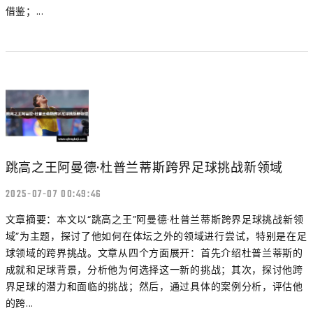
借鉴；...
跳高之王阿曼德·杜普兰蒂斯跨界足球挑战新领域
2025-07-07 00:49:46
文章摘要：本文以“跳高之王”阿曼德·杜普兰蒂斯跨界足球挑战新领
域”为主题，探讨了他如何在体坛之外的领域进行尝试，特别是在足
球领域的跨界挑战。文章从四个方面展开：首先介绍杜普兰蒂斯的
成就和足球背景，分析他为何选择这一新的挑战；其次，探讨他跨
界足球的潜力和面临的挑战；然后，通过具体的案例分析，评估他
的跨...