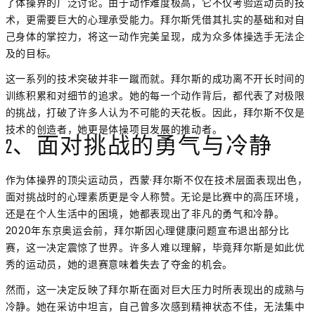
了体操界的广泛讨论。由于动作难度极高，它不仅考验运动员的技
术，更需要巨大的心理承受能力。拜尔斯凭借其扎实的基础和对自
己身体的掌控力，将这一动作完美呈现，成为众多体操选手无法企
及的目标。
这一系列的技术突破并非一蹴而就。拜尔斯的成功离不开长时间的
训练积累和对细节的追求。她的每一个动作背后，都代表了对极限
的挑战，打破了许多人认为不可能的天花板。因此，拜尔斯不仅是
技术的创造者，她更是体操项目发展的推动者。
2、面对挑战的勇气与冷静
作为体操界的顶尖运动员，西蒙·拜尔斯不仅在技术层面表现出色，
面对挑战时的心理素质更是令人称赞。无论是比赛中的高压环境，
还是在个人生活中的困境，她都表现出了非凡的勇气和冷静。
2020年东京奥运会前，拜尔斯因心理健康问题宣布退出部分比
赛，这一决定震惊了世界。许多人难以理解，毕竟拜尔斯是如此优
秀的运动员，她的退赛意味着失去了夺金的机会。
然而，这一决定反映了拜尔斯在面对巨大压力时所表现出的成熟与
冷静。她在采访中坦言，自己曾多次感到精神状态不佳，无法集中