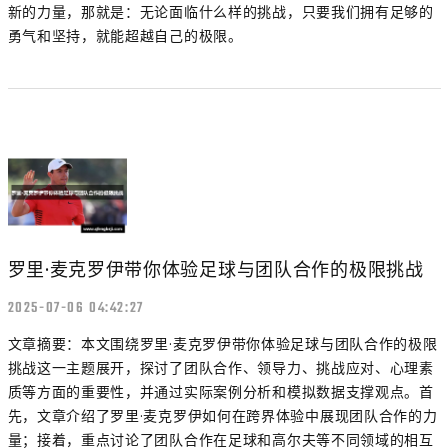
新的力量，那就是：无论面临什么样的挑战，只要我们拥有足够的
勇气和坚持，就能超越自己的极限。
罗里·麦克罗伊带你体验足球与团队合作的极限挑战
2025-07-06 04:42:27
文章摘要：本文围绕罗里·麦克罗伊带你体验足球与团队合作的极限
挑战这一主题展开，探讨了团队合作、领导力、挑战应对、心理素
质等方面的重要性，并通过实际案例分析和模拟数据支撑观点。首
先，文章介绍了罗里·麦克罗伊如何在跨界体验中展现团队合作的力
量；接着，重点讨论了团队合作在足球和高尔夫等不同领域的相互