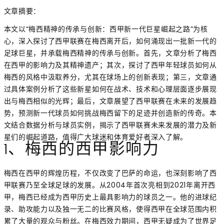
文章摘要：
本文以“梅西精神的传承与创新：西甲新一代巨星崛起之路”为核
心，深入探讨了西甲联赛在梅西离开后，如何涌现出一批新一代的
足球巨星，并承载梅西精神的传承与创新。首先，文章分析了梅西
在西甲的影响力及其精神遗产；其次，探讨了西甲年轻球员如何从
梅西的风格中汲取养分，尤其在球场上的创新表现；第三，文章通
过具体案例分析了这些新星如何在战术、技术和心理层面逐步展现
出与梅西相似的光辉；最后，文章展望了西甲联赛在未来的发展趋
势，预测新一代球员如何挑战梅西留下的足迹并创造新的传奇。本
文结合数据分析与球员实例，揭示了西甲联赛未来发展的潜力及新
星们的崛起道路，值得广大球迷和体育爱好者深入了解。
1、梅西的西甲影响力
梅西在西甲的辉煌历程，不仅改变了巴萨的命运，也深刻影响了西
甲联赛乃至全球足球的发展。从2004年首次亮相到2021年离开西
甲，梅西已经成为西甲历史上最具影响力的球员之一。他的进球纪
录、助攻能力以及独一无二的比赛风格，使得西甲在全球范围内积
累了大量的观众与粉丝。在梅西效力期间，西甲无疑成为了世界足