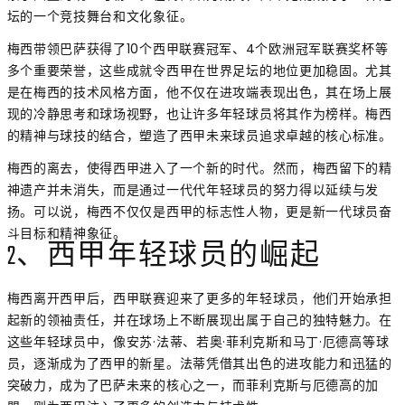
坛的一个竞技舞台和文化象征。
梅西带领巴萨获得了10个西甲联赛冠军、4个欧洲冠军联赛奖杯等
多个重要荣誉，这些成就令西甲在世界足坛的地位更加稳固。尤其
是在梅西的技术风格方面，他不仅在进攻端表现出色，其在场上展
现的冷静思考和球场视野，也让许多年轻球员将其作为榜样。梅西
的精神与球技的结合，塑造了西甲未来球员追求卓越的核心标准。
梅西的离去，使得西甲进入了一个新的时代。然而，梅西留下的精
神遗产并未消失，而是通过一代代年轻球员的努力得以延续与发
扬。可以说，梅西不仅仅是西甲的标志性人物，更是新一代球员奋
斗目标和精神象征。
2、西甲年轻球员的崛起
梅西离开西甲后，西甲联赛迎来了更多的年轻球员，他们开始承担
起新的领袖责任，并在球场上不断展现出属于自己的独特魅力。在
这些年轻球员中，像安苏·法蒂、若奥·菲利克斯和马丁·厄德高等球
员，逐渐成为了西甲的新星。法蒂凭借其出色的进攻能力和迅猛的
突破力，成为了巴萨未来的核心之一，而菲利克斯与厄德高的加