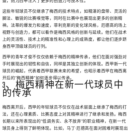
盟，则为西甲注入了更多的创造力与技术性。
这些年轻球员不仅继承了梅西的技术特点，如精湛的盘带、灵活的
脚法、敏锐的比赛嗅觉等，同时在比赛中也展现出更多的创新精
神。法蒂的爆发力和速度，菲利克斯的变化球风格，厄德高的场上
视野与创造力，都可以看作是梅西风格的创新与延续。他们在战术
上的灵活性、技术上的精准性和心理上的成熟度，都让他们逐步跻
身西甲顶级球员的行列。
西甲的青年才俊不仅仅依赖于梅西的精神传承，他们在面对强劲对
手时展现出的韧性和自信，同样是其独立创新的体现。西甲新一代
球员的崛起，代表着西甲联赛未来的希望，也昭示着西甲在梅西离
开后的“梅西精神”如何逐步得以传承。
3、梅西精神在新一代球员中
的传承
梅西离开后，西甲的年轻球员不仅仅在战术层面上继承了梅西的打
法，还在心理素质、比赛态度上对其精神进行了继承和发扬。梅西
长期以来所表现出的“低调务实、永不放弃”的职业精神，在新一代
球员身上得到了鲜明体现。比如，马丁·厄德高在面对困难时展现出