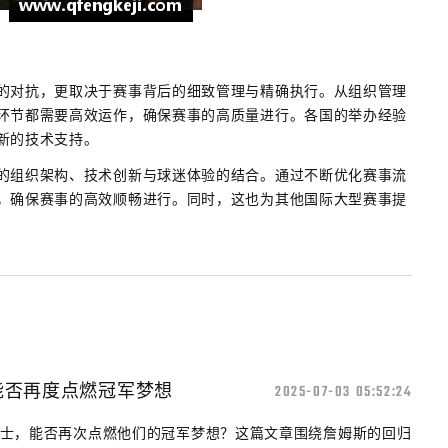
的对抗，更取决于赛事背后的细致管理与精确执行。从组织管理
环节都需要高效运作，确保赛事的高质量进行。各国的举办经验
新的技术支持。
的组织架构、技术创新与球迷体验的结合。通过不断优化赛事流
，确保赛事的高效顺畅进行。同时，这也为其他国际大型赛事提
能否再度点燃冠军梦想
2025-07-03 05:52:24
骑士，能否再次点燃他们的冠军梦想？这篇文章围绕詹姆斯的回归