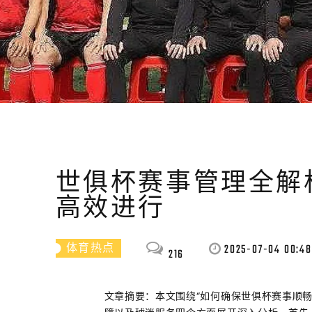
世俱杯赛事管理全解
高效进行
2025-07-04 00:48
体育热点
216
文章摘要：本文围绕“如何确保世俱杯赛事顺