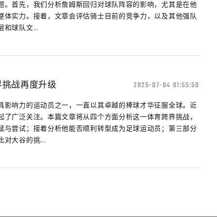
题。首先，我们分析詹姆斯回归对球队阵容的影响，尤其是在他
整体实力。接着，文章会评估骑士目前的竞争力，以及其他强队
和球队文...
界挑战再度升级
2025-07-04 01:55:50
具影响力的运动员之一，一直以其卓越的棒球才华征服全球。近
起了广泛关注。本篇文章将从四个方面分析这一体育跨界挑战，
赋与尝试；接着分析他能否顺利转型成为足球运动员；第三部分
对大谷的挑...