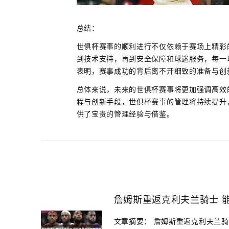
总结：
世俱杯赛事的顺利进行不仅依赖于赛场上精彩
到技术支持，再到安全保障和球迷服务，每一
表明，赛事成功的背后离不开细致的准备与创
总体来说，未来的世俱杯赛事将更加强调高效
程与创新手段，世俱杯赛事的管理将持续提升
供了宝贵的管理经验与借鉴。
詹姆斯重返克利夫兰骑士 
文章摘要： 詹姆斯重返克利夫兰