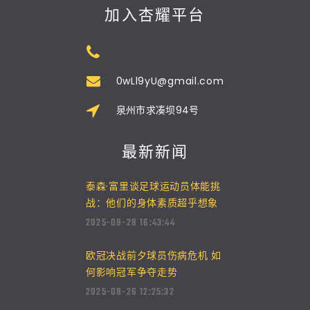
加入杏耀平台
0wLl9yU@gmail.com
泉州市求凑坝94号
最新新闻
泰森·富里谈足球运动员体能挑
战：他们的身体素质超乎想象
2025-08-28 16:43:44
欧冠决战前夕球员伤病危机 如
何影响冠军争夺走势
2025-08-26 12:25:32