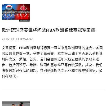
欧洲篮球盛宴谁将问鼎FIBA欧洲锦标赛冠军荣耀
2025-07-01 02:44:45
文章摘要：FIBA欧洲篮球锦标赛一直以来是欧洲篮球的盛会，各国
顶级球员齐聚一堂，争夺至高荣誉。本文将从四个方面深入分析谁
将问鼎这一荣耀。首先，我们会回顾近年来各支强队的表现和进
步，包括西班牙、希腊、法国和塞尔维亚等传统强队。其次，我们
将探讨新兴强队的崛起，特别是像斯洛文尼亚和立陶宛等国家，如
何在现代...