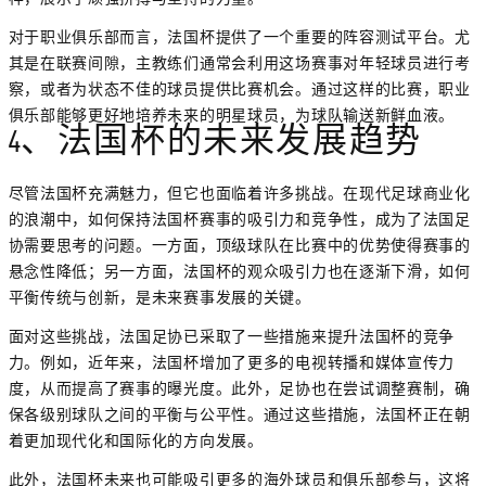
对于职业俱乐部而言，法国杯提供了一个重要的阵容测试平台。尤
其是在联赛间隙，主教练们通常会利用这场赛事对年轻球员进行考
察，或者为状态不佳的球员提供比赛机会。通过这样的比赛，职业
俱乐部能够更好地培养未来的明星球员，为球队输送新鲜血液。
4、法国杯的未来发展趋势
尽管法国杯充满魅力，但它也面临着许多挑战。在现代足球商业化
的浪潮中，如何保持法国杯赛事的吸引力和竞争性，成为了法国足
协需要思考的问题。一方面，顶级球队在比赛中的优势使得赛事的
悬念性降低；另一方面，法国杯的观众吸引力也在逐渐下滑，如何
平衡传统与创新，是未来赛事发展的关键。
面对这些挑战，法国足协已采取了一些措施来提升法国杯的竞争
力。例如，近年来，法国杯增加了更多的电视转播和媒体宣传力
度，从而提高了赛事的曝光度。此外，足协也在尝试调整赛制，确
保各级别球队之间的平衡与公平性。通过这些措施，法国杯正在朝
着更加现代化和国际化的方向发展。
此外，法国杯未来也可能吸引更多的海外球员和俱乐部参与，这将