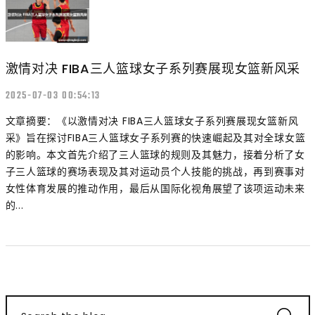
激情对决 FIBA三人篮球女子系列赛展现女篮新风采
2025-07-03 00:54:13
文章摘要：《以激情对决 FIBA三人篮球女子系列赛展现女篮新风
采》旨在探讨FIBA三人篮球女子系列赛的快速崛起及其对全球女篮
的影响。本文首先介绍了三人篮球的规则及其魅力，接着分析了女
子三人篮球的赛场表现及其对运动员个人技能的挑战，再到赛事对
女性体育发展的推动作用，最后从国际化视角展望了该项运动未来
的...