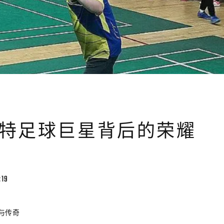
沙特足球巨星背后的荣耀
:19
与传奇