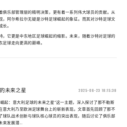
着俱乐部管理层的精明决策，更有着一系列伟大球员的贡献。从
现，阿尔希拉尔无疑是沙特足球崛起的象征。而其对沙特足球文
成长。
特，它更是中东地区足球崛起的缩影。未来，随着沙特对足球的
东足球走向更高的巅峰。
的未来之星
2025-06-23 18:15:38
斯崛起：意大利足球的未来之星”这一主题，深入探讨了那不勒斯
在意大利乃至欧洲足球舞台上的崭新表现。文章首先回顾了那不
了球队战术创新与球队核心球员的突出表现，随后讨论了俱乐部
来发展潜...