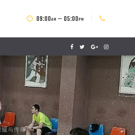
09:00
— 05:00
AM
PM
荣耀与传奇