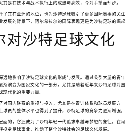
尤其是在技术与战术执行上的成熟与高效，令对手望而却步。
升了其在亚洲的地位，也为沙特足球吸引了更多国际赛事的关注
业发展的背景下，阿尔希拉尔的国际表现更是为沙特足球的崛起
尔对沙特足球文化
深远地影响了沙特足球文化的形成与发展。通过吸引大量的青年
逐渐演变为国家文化的一部分。尤其是随着近年来沙特足球对国
球现代化的重要力量。
了对国内联赛的重视与投入，尤其是在青训体系和球员发展方
土球员的整体水平也得到了提升，沙特足球的竞争力逐渐增强。
层面的，它还成为了沙特年轻一代追求卓越与梦想的象征。在阿
择投身足球事业，推动了整个沙特社会的足球文化发展。