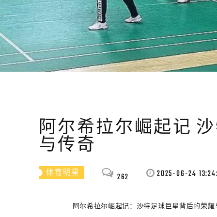
阿尔希拉尔崛起记 
与传奇
2025-06-24 13:24
体育明星
262
阿尔希拉尔崛起记：沙特足球巨星背后的荣耀