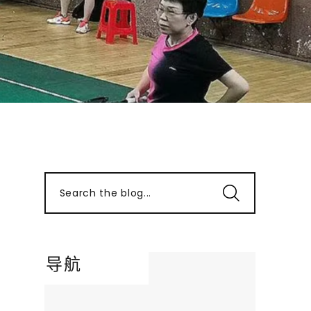
Search the blog...
导航