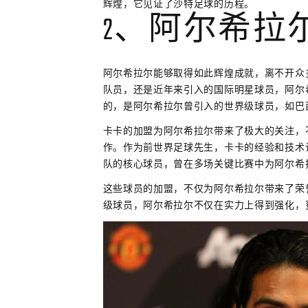
辉煌，它见证了沙特足球的历程。
2、阿尔希拉
阿尔希拉尔能够取得如此辉煌成就，离不开众
队员，还是近年来引入的国际明星球员，阿尔
的，是阿尔希拉尔曾引入的世界级球员，如巴
卡卡的加盟为阿尔希拉尔带来了极大的关注，
作。作为前世界足球先生，卡卡的经验和技术
队的核心球员，曾在多场关键比赛中为阿尔希
这些球员的加盟，不仅为阿尔希拉尔带来了荣
级球员，阿尔希拉尔不仅在实力上得到强化，