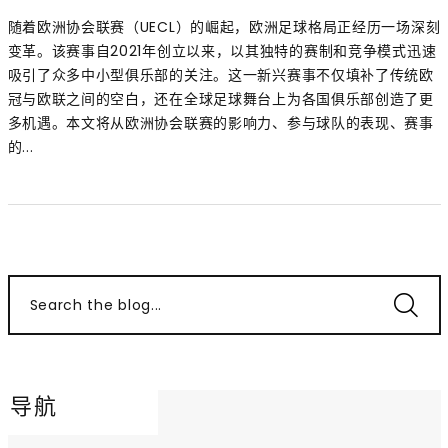
随着欧洲协会联赛（UECL）的崛起，欧洲足球格局正经历一场深刻
变革。该赛事自2021年创立以来，以其独特的赛制和竞争模式迅速
吸引了众多中小型俱乐部的关注。这一新兴赛事不仅填补了传统欧
冠与欧联之间的空白，还在全球足球舞台上为各国俱乐部创造了更
多机遇。本文将从欧洲协会联赛的影响力、参与球队的表现、赛事
的...
Search the blog...
导航