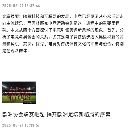
2025-06-21 16:32:44
文章摘要：随着科技和互联网的发展，电竞已经逐渐从小众活动走
向主流娱乐，而奥林匹克电竞运动会则是这一进程中的重要里程
碑。本文从四个方面探讨了电竞引领奥运新风潮的现象：首先，分
析了电竞与奥运会的关系，尤其是电子竞技逐步进入奥运视野的背
景和契机；其次，探讨了电竞对传统体育文化的冲击与融合，特别
是在观众群体...
欧洲协会联赛崛起 揭开欧洲足坛新格局的序幕
2025-06-21 18:33:57