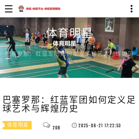
体育明星
首页
体育明星
巴塞罗那：红蓝军团如何定义足球艺术与辉煌历
史
巴塞罗那：红蓝军团如何定义足
球艺术与辉煌历史
2025-06-21 17:22:53
体育明星
208