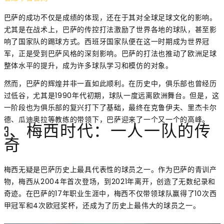
巴萨的成功不仅是成绩的体现，还在于其对全球足球文化的影响。
尤其是在战术上，巴萨的传控打法激励了世界各地的球队，甚至影
响了国家队的踢球方式。西班牙国家队便在这一时期成为世界冠
军，正是受到巴萨风格的深刻影响。巴萨的打法也推动了欧洲足球
整体水平的提升，成为许多球队学习和模仿的对象。
然而，巴萨的辉煌并非一直如此顺利。在历史中，俱乐部也曾经历
过低谷，尤其是1990年代初期，球队一度远离欧洲舞台。但是，这
一阶段也为俱乐部的复兴打下了基础，最终在克鲁伊夫、里杰卡尔
德、瓜迪奥拉等教练的带领下，巴萨迎来了一个又一个的高峰。
3、梅西时代：一人一队的传
奇
梅西无疑是巴萨历史上最具代表性的球员之一。作为巴萨的青训产
物，梅西从2004年首次登场，到2021年离开，创造了无数纪录和
奇迹。在巴萨的17年职业生涯中，梅西不仅带领球队赢得了10次西
甲冠军和4次欧冠奖杯，还成为了历史上最伟大的球员之一。