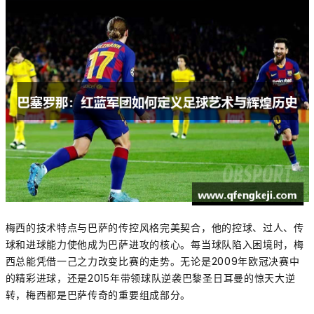
梅西的技术特点与巴萨的传控风格完美契合，他的控球、过人、传
球和进球能力使他成为巴萨进攻的核心。每当球队陷入困境时，梅
西总能凭借一己之力改变比赛的走势。无论是2009年欧冠决赛中
的精彩进球，还是2015年带领球队逆袭巴黎圣日耳曼的惊天大逆
转，梅西都是巴萨传奇的重要组成部分。