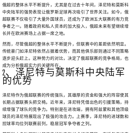
俄超的整体水平不断提升，尤其是在过去十年间，泽尼特和莫斯科
中央陆军的强势表现让俄罗斯足球再次吸引了世界关注。如今，俄
超联赛不仅吸引了大量外国球员，还成为了欧洲五大联赛的有力竞
争者之一。随着政府和私人资本的加大投入，俄超未来有望继续增
长并在欧洲赛场上占据一席之地。
然而，尽管俄超的整体水平不断提升，但联赛中的差距依然明显。
传统豪门如泽尼特依然占据着优势，而其他俱乐部则通过不同策略
逐步迎头赶上。这种势力的对比，决定了俄超联赛的竞争格局，也
成为分析俄超实力的关键所在。
2、泽尼特与莫斯科中央陆军
的优势
泽尼特作为俄超联赛的传统强队，其雄厚的资金和强大的阵容使其
长期占据联赛头把交椅。近年来，泽尼特凭借出色的引援策略，持
续增强了球队的竞争力。特别是在进攻端，拥有阿兹蒙和其他顶级
球员的泽尼特展现出了极强的攻击力。上赛季，泽尼特的进球数和
控球率均位列联赛前列，稳居冠军争夺者之列。