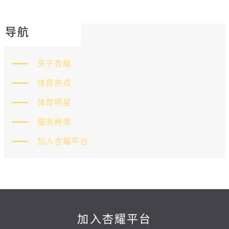
导航
关于杏耀
体育热点
体育明星
服务种类
加入杏耀平台
加入杏耀平台