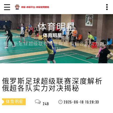
体育明星
首页
体育明星
俄罗斯足球超级联赛深度解析 俄超各队实力对决
揭秘
俄罗斯足球超级联赛深度解析
俄超各队实力对决揭秘
2025-06-18 15:28:33
体育明星
249