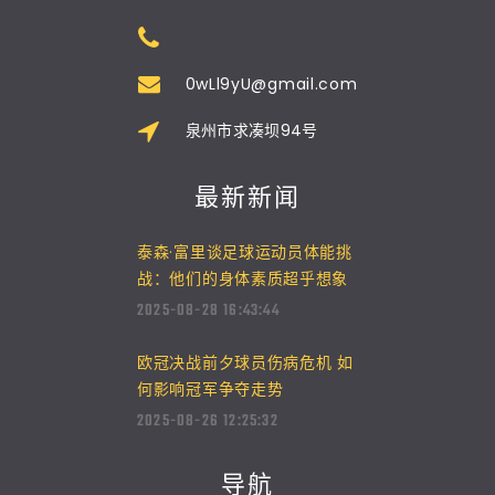
0wLl9yU@gmail.com
泉州市求凑坝94号
最新新闻
泰森·富里谈足球运动员体能挑
战：他们的身体素质超乎想象
2025-08-28 16:43:44
欧冠决战前夕球员伤病危机 如
何影响冠军争夺走势
2025-08-26 12:25:32
导航