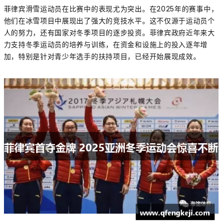
菲律宾滑雪运动员在比赛中的表现尤为突出。在2025年的赛事中，
他们在冰雪项目中展现出了强大的竞技水平。这不仅源于运动员个
人的努力，还有国家对冬季项目的逐步投资。菲律宾政府近年来大
力支持冬季运动员的培养与训练，在资金和设施上的投入逐年增
加，特别是针对青少年选手的扶持项目，已经开始展现成效。