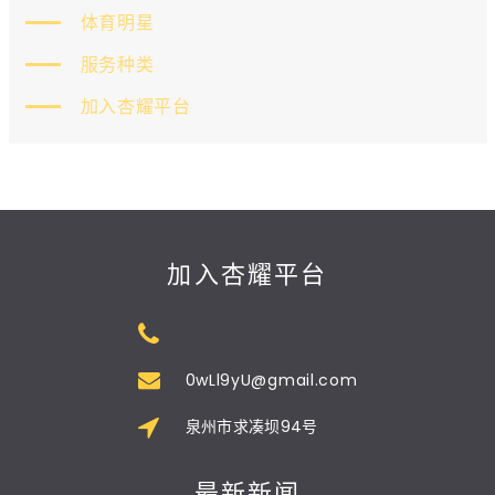
体育明星
服务种类
加入杏耀平台
加入杏耀平台
0wLl9yU@gmail.com
泉州市求凑坝94号