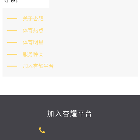
关于杏耀
体育热点
体育明星
服务种类
加入杏耀平台
加入杏耀平台