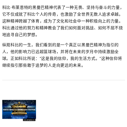
科比·布莱恩特的黑曼巴精神代表了一种无畏、坚持与奋斗的力量，
它不仅成就了科比个人的传奇，也激励了全世界无数人追求卓越。
这种精神跨越了体育，成为了文化和社会中一种积极向上的力量。
科比通过他的努力和精神教会了我们如何面对挑战、如何不屈不挠
地追寻自己的梦想。
纵观科比的一生，我们看到的是一个真正以黑曼巴精神为指引的
人，他的影响力已远超篮球场，并将在未来的岁月中持续激励全
球。正如科比所说：“这是我的信仰，我的生活方式。”这种信仰将
继续指引那些敢于追梦的人走向更远的未来。