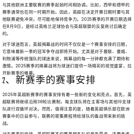
与其他欧洲主要联赛的赛季起始时间相协调。比如，西甲和德甲的
赛季通常也在同一时期开始。因此，英超在决定开赛日期时要与其
他联赛避免冲突，尽可能地保持竞争力。2025赛季的开赛日期选择
在8月9日，是经过英格兰足球协会与英超联盟的反复商讨后确定
的。
对于球迷而言，英超揭幕战的时间不仅仅是一个赛事安排的日期，
它意味着新一季的冠军争夺战即将开始。尤其是对于曼联、曼城、
利物浦等传统强队的球迷来说，揭幕战的每一分钟都充满了期待和
激情。2025赛季的揭幕战将为球迷们提供一场精彩的视觉盛宴，拉
开新赛季的帷幕。
2、新赛季的赛事安排
2025年英超新赛季的赛事安排有着一些新的变化和亮点。首先，英
超联赛将继续沿用38轮比赛制，每支球队将在主客场与其他19支球
队进行双循环对决。然而，值得注意的是，随着英超俱乐部在欧洲
赛事中的日益参与，联赛的密集赛程将给球队的备战带来新的挑
战。