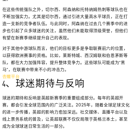
在这些传统强队之外，切尔西、阿森纳和托特纳姆热刺等球队也在
不断加强实力。尤其是切尔西，通过引进大量高水平球员，正在打
造一支新的竞争者队伍。与此同时，阿森纳在过去几个赛季中的进
步也引起了众多球迷的关注，虽然他们未能取得顶级荣誉，但他们
有望在新赛季继续提升自己的表现。
对于其他中游球队而言，他们的目标更多是争取联赛前六的位置，
以获得欧洲赛事的资格。比如，莱斯特城、西汉姆联和伯恩茅斯等
队，都在大力加强阵容，提升整体竞争力。这些球队可能成为“黑
马”，在联赛中带来不小的冲击力。
杏耀平台
4、球迷期待与反响
球迷的期待和反响是英超新赛季的重要组成部分。每年的英超开
赛，都会引发全球范围内的广泛关注。2025年，随着全球足球文化
的进一步传播，英超的影响力愈加深远。社交媒体、直播平台以及
线上票务系统的普及，让英超联赛不仅仅局限于英格兰本土，甚至
成为全球球迷日常生活的一部分。