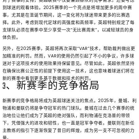
对于赛事的安排，英超联赛不仅要兼顾各队的竞争需求，还要考虑
到球迷的观看体验。2025赛季的一个亮点是将增加更多的周中赛
事，尤其是在圣诞节期间，这一变化将为球迷带来更多的比赛选
择。此外，考虑到现代足球的高强度和高频率，英超特别规定了每
支球队必须在赛季中至少享受一次“无比赛周末”，以减轻球员的身
体负担。
另外，在2025赛季，英超将再次采取“VAR”技术，帮助裁判做出更
加精准的判罚。然而，VAR的使用仍然引起了不小的争议，许多球
迷对于这项技术的使用效果持保留意见。尽管如此，英超依然坚持
在确保比赛公正性的前提下使用这一技术，这也意味着球迷们将在
新的赛季中看到更多基于数据和技术的判罚。
3、新赛季的竞争格局
新赛季的竞争格局将成为英超球迷关注的焦点。2025年，曼城、利
物浦和曼联仍将是争夺冠军的热门球队。曼城在过去几个赛季的统
治地位让他们成为了英超的绝对强队，而利物浦在克洛普的带领
下，凭借强大的进攻和韧性，也一直是冠军争夺者。曼联则在新任
主教练的指引下逐渐恢复了昔日的辉煌，成为另一支不可忽视的力
量。