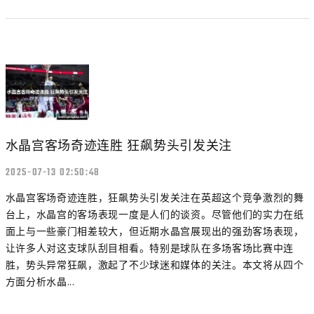
水晶宫客场奇迹连胜 狂飙势头引发关注
2025-07-13 02:50:48
水晶宫客场奇迹连胜，狂飙势头引发关注在英超这个竞争激烈的舞
台上，水晶宫的客场表现一度是人们的谈资。尽管他们的实力在纸
面上与一些豪门相差较大，但近期水晶宫展现出的强劲客场表现，
让许多人对这支球队刮目相看。特别是球队在多场客场比赛中连
胜，势头异常狂飙，激起了不少球迷和媒体的关注。本文将从四个
方面分析水晶...