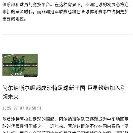
俱乐部和球员的竞技平台。在这种背景下，非洲足球的发展必将迎
来新的黄金时代，而非洲冠军联赛也将在全球体育赛事中占据更加
重要的地位。
阿尔纳斯尔崛起成沙特足球新王国 巨星纷纷加入引
领未来
2025-07-07 02:50:11
随着沙特阿拉伯足球的崛起，阿尔纳斯尔队已逐渐成为中东地区足
球的代表性俱乐部之一。近年来，阿尔纳斯尔不仅在国内赛场上屡