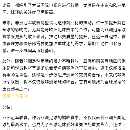
比赛，都吸引了大量国际电视台进行转播，尤其是在中东和欧洲地
区，球迷的关注度显著提高。
未来，非洲冠军联赛有望借助这种商业化的推动，进一步提升其在
全球的影响力。尤其是与欧洲足球赛事的合作，可能为非洲冠军联
赛带来更多的收入来源，推动比赛质量的提升。在这一过程中，赛
事管理方和俱乐部需要更加注重球迷的需求，增加互动性和参与
感，进一步巩固其市场基础。
此外，随着非洲足球市场的潜力不断释放，亚洲和南美等地区的俱
乐部和球员也将有更多机会参与到非洲冠军联赛中。这不仅能增强
赛事的竞争性，还能进一步促进跨洲际的交流与合作。未来的非洲
冠军联赛，将不仅仅是非洲足球的舞台，它有可能成为全球足坛的
重要赛事之一。
杏耀平台官网
总结：
非洲冠军联赛，作为非洲足球的巅峰赛事，不仅代表着非洲各国足
球的最高水平，也成为了全球足球爱好者关注的重要焦点。通过回