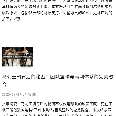
创佳绩，而且在全球范围内也吸引了大量顶级球星的加盟，逐渐将
其打造为沙特足球的新王国。本文将从四个方面分析阿尔纳斯尔的
崛起原因，包括俱乐部的财政支持、明星球员的加盟、足球市场的
扩展，以及...
马刺王朝背后的秘密：团队篮球与马刺体系的完美融
合
2025-07-07 04:43:01
文章摘要：马刺王朝背后的秘密不仅仅是球队的球员天赋，更在于
他们所创造的独特“马刺体系”与团队篮球的完美融合。本文将从四