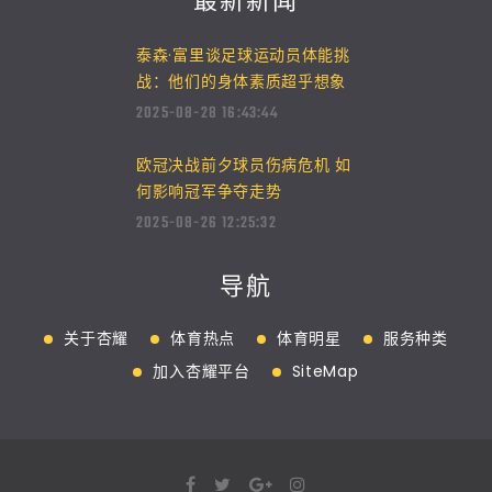
最新新闻
泰森·富里谈足球运动员体能挑
战：他们的身体素质超乎想象
2025-08-28 16:43:44
欧冠决战前夕球员伤病危机 如
何影响冠军争夺走势
2025-08-26 12:25:32
导航
关于杏耀
体育热点
体育明星
服务种类
加入杏耀平台
SiteMap